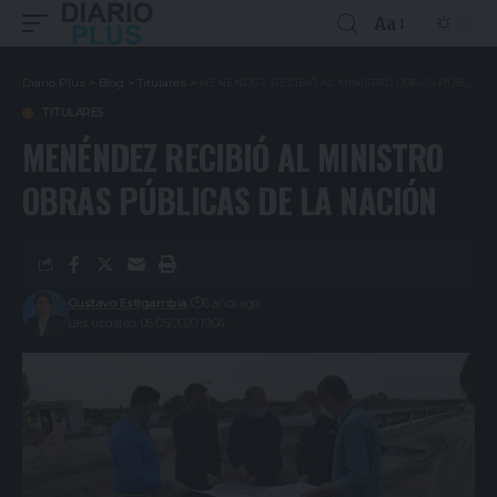
Aa
Diario Plus
>
Blog
>
Titulares
>
MENÉNDEZ RECIBIÓ AL MINISTRO OBRAS PÚBLICAS DE LA NACIÓN
TITULARES
MENÉNDEZ RECIBIÓ AL MINISTRO
OBRAS PÚBLICAS DE LA NACIÓN
Gustavo Estigarribia
6 años ago
Last updated: 06/05/2020 19:04