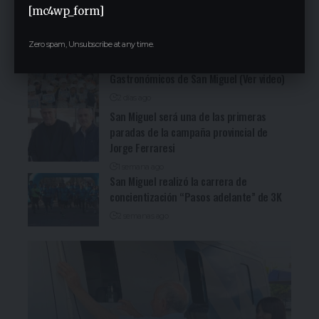
[mc4wp_form]
recorrida bonaerense de Jorge Ferraresi
(Ver video)
Zero spam, Unsubscribe at any time.
2 días ago
Cocineritos en la Delegación de
Gastronómicos de San Miguel (Ver video)
2 días ago
San Miguel será una de las primeras
paradas de la campaña provincial de
Jorge Ferraresi
1 semana ago
San Miguel realizó la carrera de
concientización “Pasos adelante” de 3K
2 semanas ago