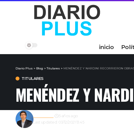
inicio
Polí
Diario Plus
>
Blog
>
Titulares
>
MENÉNDEZ Y NARDINI RECORRIERON OBRA
TITULARES
MENÉNDEZ Y NARD
Redacción
5 años ago
Last updated: 03/12/2021 13:45