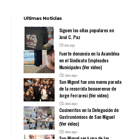
Ultimas Noticias
Siguen las ollas populares en
José C. Paz
1 día ago
Fuerte denuncia en la Asamblea
en el Sindicato Empleados
Municipales (Ver video)
2 días ago
San Miguel fue una nueva parada
de la recorrida bonaerense de
Jorge Ferraresi (Ver video)
2 días ago
Cocineritos en la Delegación de
Gastronómicos de San Miguel
(Ver video)
2 días ago
San Miguel será una de las