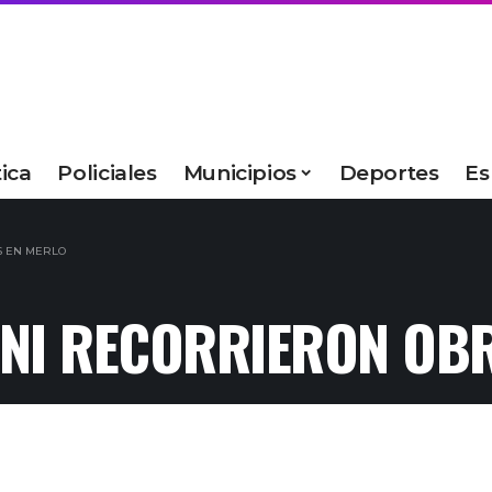
tica
Policiales
Municipios
Deportes
Es
S EN MERLO
INI RECORRIERON OB