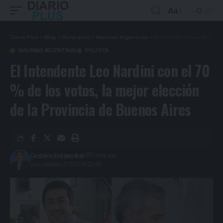
Aa
Diario Plus
>
Blog
>
Municipios
>
Malvinas Argentinas
>
El Intendente Leo Nardini con el 70 % de los votos, la mejor elección de la Provincia de Buenos Aires
MALVINAS ARGENTINAS
POLÍTICA
El Intendente Leo Nardini con el 70
% de los votos, la mejor elección
de la Provincia de Buenos Aires
Gustavo Estigarribia
7 años ago
Last updated: 27/10/2019 22:48