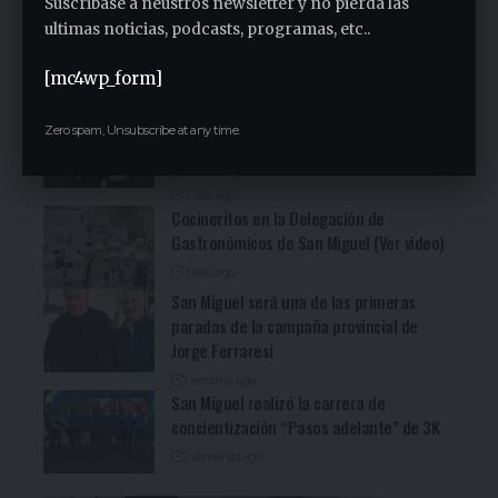
Suscribase a neustros newsletter y no pierda las
Fuerte denuncia en la Asamblea en el
ultimas noticias, podcasts, programas, etc..
Sindicato Empleados Municipales (Ver
video)
[mc4wp_form]
2 días ago
San Miguel fue una nueva parada de la
Zero spam, Unsubscribe at any time.
recorrida bonaerense de Jorge Ferraresi
(Ver video)
3 días ago
Cocineritos en la Delegación de
Gastronómicos de San Miguel (Ver video)
3 días ago
San Miguel será una de las primeras
paradas de la campaña provincial de
Jorge Ferraresi
1 semana ago
San Miguel realizó la carrera de
concientización “Pasos adelante” de 3K
2 semanas ago