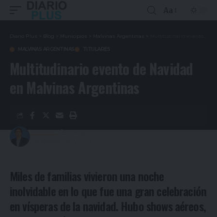
Aa
Diario Plus
>
Blog
>
Municipios
>
Malvinas Argentinas
>
Multitudinario evento de Navidad en Malvinas Argentinas
MALVINAS ARGENTINAS
TITULARES
Multitudinario evento de Navidad
en Malvinas Argentinas
Redacción
5 años ago
Last updated: 20/12/2021 23:19
Miles de familias vivieron una noche
inolvidable en lo que fue una gran celebración
en vísperas de la navidad. Hubo shows aéreos,