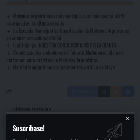
Malvinas Argentinas es el municipio que más aportó al PBI
provincial en la última década
La Escuela Municipal de Guardavidas de Malvinas Argentinas
ya cuenta con validez oficial
Luis Hidalgo: NUESTRA CONDUCCIÓN VISITÓ LA QUINTA
Comienzan las audiciones de Talento Malvinense, el nuevo
certamen para artistas de Malvinas Argentinas
Nardini inauguró nuevos pavimentos en Villa de Mayo
Facebook
Ultimas Noticias
Siguen las ollas populares en José C. Paz
Suscribase!
2 días ago