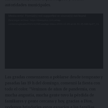
autoridades municipales.
Reproductor
Media error: Format(s) not supported or source(s) not found
Descargar archivo: https://diarioplus.com.ar/wp-
de
content/uploads/2021/12/WhatsApp-Video-2021-12-20-at-11.31.35-AM.mp4?_=1
video
Las gradas comenzaron a poblarse desde temprano y
pasadas las 19 h del domingo, comenzó la fiesta con
todo el color. “Venimos de años de pandemia, con
mucha angustia, mucha gente tuvo la pérdida de
familiares y gente cercana y hoy, gracias a Dios,
podemos brindarles estos espacios a las familias