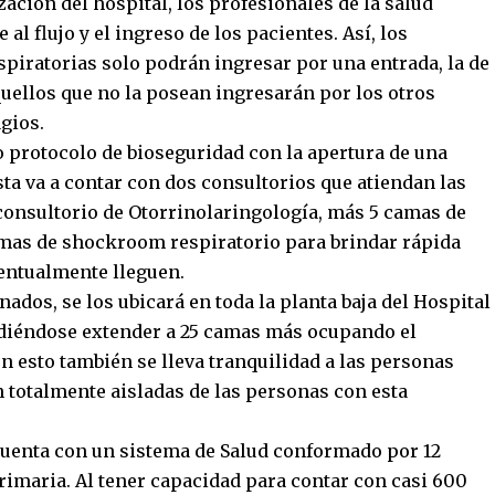
ción del hospital, los profesionales de la salud
al flujo y el ingreso de los pacientes. Así, los
piratorias solo podrán ingresar por una entrada, la de
aquellos que no la posean ingresarán por los otros
agios.
o protocolo de bioseguridad con la apertura de una
ta va a contar con dos consultorios que atiendan las
 consultorio de Otorrinolaringología, más 5 camas de
amas de shockroom respiratorio para brindar rápida
ventualmente lleguen.
ados, se los ubicará en toda la planta baja del Hospital
udiéndose extender a 25 camas más ocupando el
 esto también se lleva tranquilidad a las personas
 totalmente aisladas de las personas con esta
cuenta con un sistema de Salud conformado por 12
rimaria. Al tener capacidad para contar con casi 600