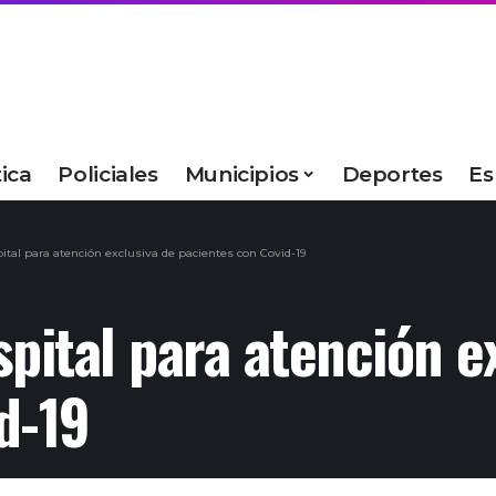
tica
Policiales
Municipios
Deportes
Es
ital para atención exclusiva de pacientes con Covid-19
pital para atención e
d-19