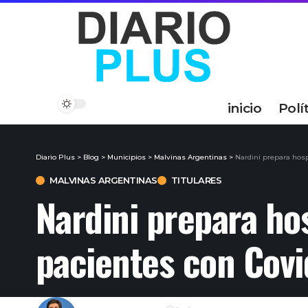
inicio
Polí
Diario Plus
>
Blog
>
Municipios
>
Malvinas Argentinas
>
Nardini prepara hosp
MALVINAS ARGENTINAS
TITULARES
Nardini prepara hos
pacientes con Covi