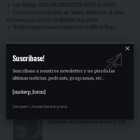
Luis Hidalgo: NUESTRA CONDUCCIÓN VISITÓ LA QUINTA
Comienzan las audiciones de Talento Malvinense, el nuevo
certamen para artistas de Malvinas Argentinas
Nardini inauguró nuevos pavimentos en Villa de Mayo
Facebook
Suscribase!
Suscribase a neustros newsletter y no pierda las
Gustavo Estigarribia
ultimas noticias, podcasts, programas, etc..
Periodista
[mc4wp_form]
Zero spam, Unsubscribe at any time.
Ultimas Noticias
Siguen las ollas populares en José C. Paz
4 horas ago