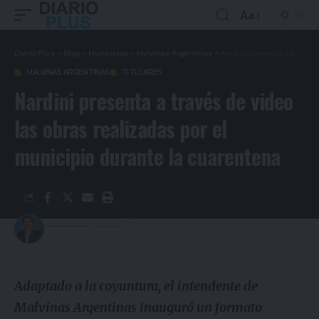
Aa
Diario Plus
>
Blog
>
Municipios
>
Malvinas Argentinas
>
Nardini presenta a través de video las obras realizadas por el municipio durante la cuarentena
MALVINAS ARGENTINAS
TITULARES
Nardini presenta a través de video
las obras realizadas por el
municipio durante la cuarentena
Gustavo Estigarribia
6 años ago
Last updated: 14/07/2020 18:19
Adaptado a la coyuntura, el intendente de
Malvinas Argentinas inauguró un formato