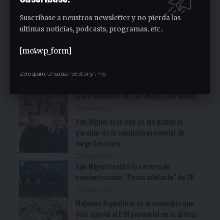
Sindicato Empleados Municipales (Ver
video)
Suscribase a neustros newsletter y no pierda las
ultimas noticias, podcasts, programas, etc..
6 horas ago
San Miguel fue una nueva parada de la
recorrida bonaerense de Jorge Ferraresi
[mc4wp_form]
(Ver video)
Zero spam, Unsubscribe at any time.
18 horas ago
Cocineritos en la Delegación de
Gastronómicos de San Miguel (Ver video)
20 horas ago
San Miguel será una de las primeras
paradas de la campaña provincial de
Jorge Ferraresi
1 semana ago
San Miguel realizó la carrera de
concientización “Pasos adelante” de 3K
1 semana ago
Malvinas Argentinas es el municipio que
más aportó al PBI provincial en la última