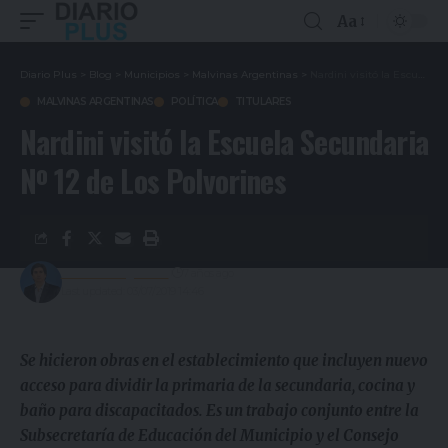
Aa
Diario Plus
>
Blog
>
Municipios
>
Malvinas Argentinas
>
Nardini visitó la Escuela Secundaria Nº 12 de Los Polvorines
MALVINAS ARGENTINAS
POLÍTICA
TITULARES
Nardini visitó la Escuela Secundaria
Nº 12 de Los Polvorines
Gustavo Estigarribia
7 años ago
Last updated: 03/07/2019 14:46
Se hicieron obras en el establecimiento que incluyen nuevo
acceso para dividir la primaria de la secundaria, cocina y
baño para discapacitados. Es un trabajo conjunto entre la
Subsecretaría de Educación del Municipio y el Consejo