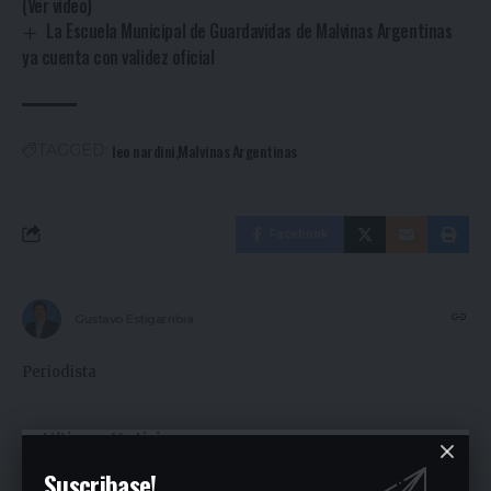
(Ver video)
La Escuela Municipal de Guardavidas de Malvinas Argentinas
ya cuenta con validez oficial
leo nardini
Malvinas Argentinas
TAGGED:
Facebook
Gustavo Estigarribia
Periodista
Ultimas Noticias
Suscribase!
Fuerte denuncia en la Asamblea en el