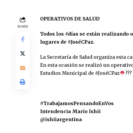
OPERATIVOS DE SALUD
SHARE
Todos los
#
días
se están realizando 
lugares de
#
JoséCPaz
.
La Secretaría de Salud organiza esta 
En esta ocasión se realizó un operativ
Estudios Municipal de #JoséCPaz
?‍?‍?
#
TrabajamosPensandoEnVos
Intendencia Mario Ishii
@ishiiargentina