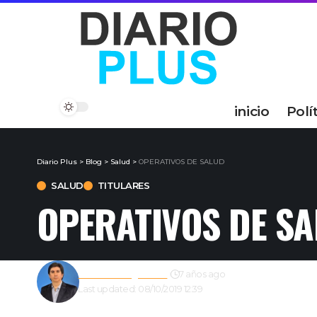
inicio
Polí
Diario Plus
>
Blog
>
Salud
>
OPERATIVOS DE SALUD
SALUD
TITULARES
OPERATIVOS DE S
Gustavo Estigarribia
7 años ago
Last updated: 08/10/2019 12:39