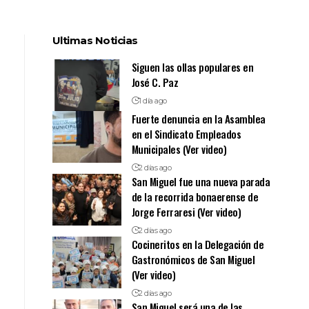
Ultimas Noticias
Siguen las ollas populares en
José C. Paz
1 día ago
Fuerte denuncia en la Asamblea
en el Sindicato Empleados
Municipales (Ver video)
2 días ago
San Miguel fue una nueva parada
de la recorrida bonaerense de
Jorge Ferraresi (Ver video)
2 días ago
Cocineritos en la Delegación de
Gastronómicos de San Miguel
(Ver video)
2 días ago
San Miguel será una de las