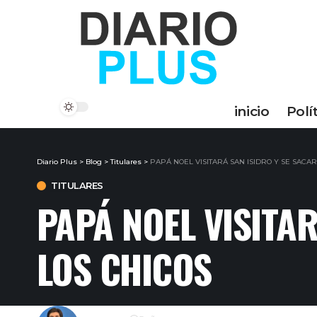
inicio
Polí
Diario Plus
>
Blog
>
Titulares
>
PAPÁ NOEL VISITARÁ SAN ISIDRO Y SE SACAR
TITULARES
PAPÁ NOEL VISITA
LOS CHICOS