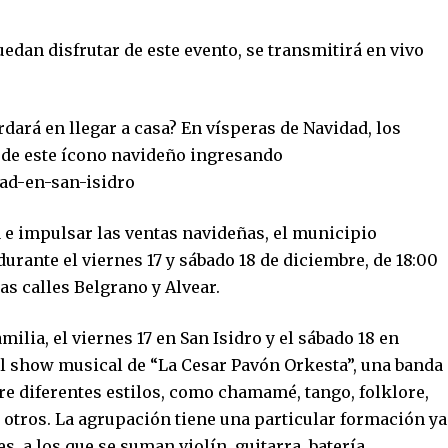
edan disfrutar de este evento, se transmitirá en vivo
dará en llegar a casa? En vísperas de Navidad, los
 de este ícono navideño ingresando
dad-en-san-isidro
 e impulsar las ventas navideñas, el municipio
rante el viernes 17 y sábado 18 de diciembre, de 18:00
las calles Belgrano y Alvear.
milia, el viernes 17 en San Isidro y el sábado 18 en
el show musical de “La Cesar Pavón Orkesta”, una banda
re diferentes estilos, como chamamé, tango, folklore,
e otros. La agrupación tiene una particular formación ya
, a los que se suman violín, guitarra, batería,