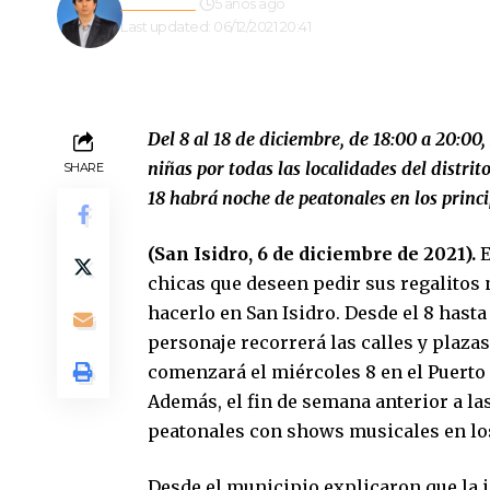
Redacción
5 años ago
Last updated: 06/12/2021 20:41
Del 8 al 18 de diciembre, de 18:00 a 20:00,
niñas por todas las localidades del distrito
SHARE
18 habrá noche de peatonales en los princi
(
San Isidro, 6 de diciembre de 2021).
E
chicas que deseen pedir sus regalitos
hacerlo en San Isidro. Desde el 8 hasta 
personaje recorrerá las calles y plazas
comenzará el miércoles 8 en el Puerto 
Además, el fin de semana anterior a la
peatonales con shows musicales en los
Desde el municipio explicaron que la in