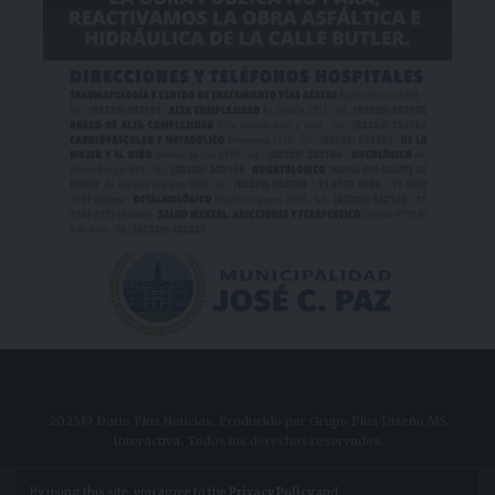
2025© Dario Plus Noticias. Producido por Grupo Plus Diseño MS
Interactiva. Todos los derechos reservados.
Aviso Legal
Política de Privacidad
By using this site, you agree to the
Privacy Policy
and