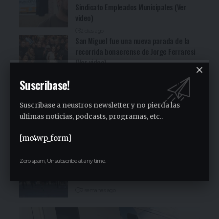
Sindicato Empleados Municipales (Ver
video)
2 días ago
San Miguel fue una nueva parada de la
recorrida bonaerense de Jorge Ferraresi
(Ver video)
2 días ago
Suscribase!
Cocineritos en la Delegación de
Gastronómicos de San Miguel (Ver video)
Suscribase a neustros newsletter y no pierda las
2 días ago
ultimas noticias, podcasts, programas, etc..
San Miguel será una de las primeras
paradas de la campaña provincial de
[mc4wp_form]
Jorge Ferraresi
1 semana ago
Zero spam, Unsubscribe at any time.
San Miguel realizó la carrera de
concientización “Pasos adelante” de 3K
2 semanas ago