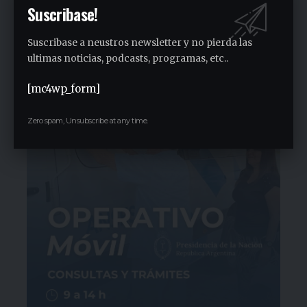
Suscribase!
Malvinas Argentinas es el municipio que
más aportó al PBI provincial en la última
década
Suscribase a neustros newsletter y no pierda las
ultimas noticias, podcasts, programas, etc..
1 semana ago
[mc4wp_form]
Zero spam, Unsubscribe at any time.