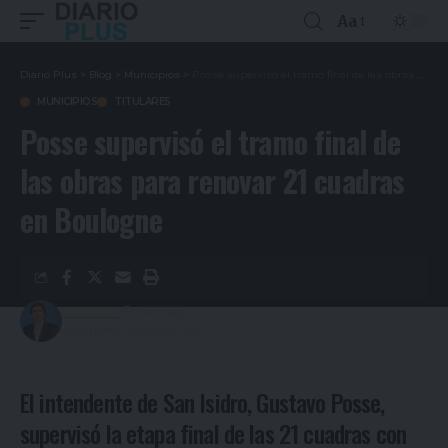
Aa
Diario Plus
>
Blog
>
Municipios
>
Posse supervisó el tramo final de las obras para renovar 21 cuadras en Boulogne
MUNICIPIOS
TITULARES
Posse supervisó el tramo final de
las obras para renovar 21 cuadras
en Boulogne
Redacción
4 años ago
Last updated: 24/06/2022 12:22
El intendente de San Isidro, Gustavo Posse,
supervisó la etapa final de las 21 cuadras con