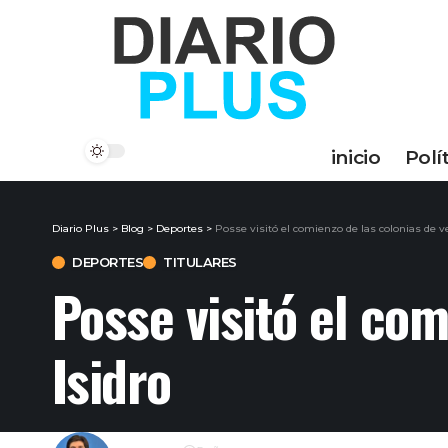
inicio
Polí
Diario Plus
>
Blog
>
Deportes
>
Posse visitó el comienzo de las colonias de v
DEPORTES
TITULARES
Posse visitó el co
Isidro