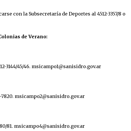
se con la Subsecretaría de Deportes al 4512-3357/8 o
olonias de Verano:
12-3144/45/46.
msicampo1@sanisidro.gov.ar
-7820.
msicampo2@sanisidro.gov.ar
80/81.
msicampo4@sanisidro.gov.ar