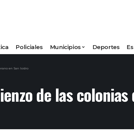
tica
Policiales
Municipios
Deportes
Es
erano en San Isidro
mienzo de las colonias