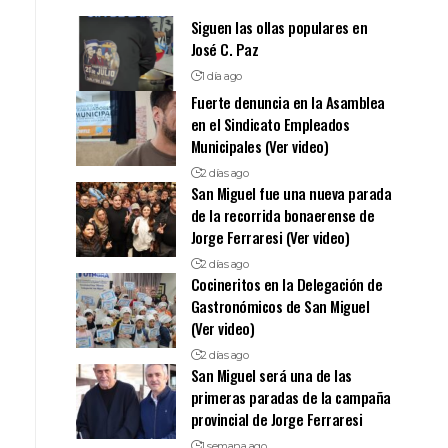
Siguen las ollas populares en
José C. Paz
1 día ago
Fuerte denuncia en la Asamblea
en el Sindicato Empleados
Municipales (Ver video)
2 días ago
San Miguel fue una nueva parada
de la recorrida bonaerense de
Jorge Ferraresi (Ver video)
2 días ago
Cocineritos en la Delegación de
Gastronómicos de San Miguel
(Ver video)
2 días ago
San Miguel será una de las
primeras paradas de la campaña
provincial de Jorge Ferraresi
1 semana ago