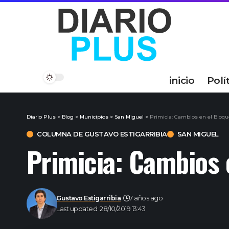
inicio
Polí
Diario Plus
>
Blog
>
Municipios
>
San Miguel
>
Primicia: Cambios en el Bloque
COLUMNA DE GUSTAVO ESTIGARRIBIA
SAN MIGUEL
Primicia: Cambios 
Gustavo Estigarribia
7 años ago
Last updated: 28/10/2019 13:43