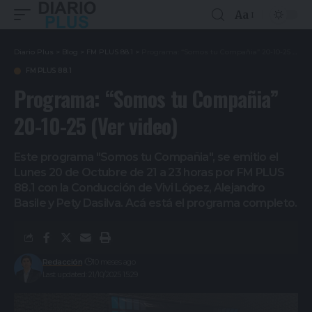
Aa
Diario Plus
>
Blog
>
FM PLUS 88.1
>
Programa: “Somos tu Compañia” 20-10-25 (Ver video)
FM PLUS 88.1
Programa: “Somos tu Compañia”
20-10-25 (Ver video)
Este programa "Somos tu Compañia", se emitio el
Lunes 20 de Octubre de 21 a 23 horas por FM PLUS
88.1 con la Conducción de Vivi López, Alejandro
Basile y Pety Dasilva. Acá está el programa completo.
Redacción
10 meses ago
Last updated: 21/10/2025 15:29