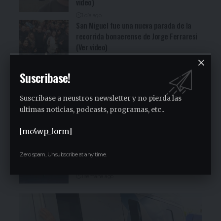
video)
1 día ago
San Miguel fue una nueva parada de la
recorrida bonaerense de Jorge Ferraresi
(Ver video)
2 días ago
Cocineritos en la Delegación de
Suscribase!
Gastronómicos de San Miguel (Ver video)
2 días ago
Suscribase a neustros newsletter y no pierda las
San Miguel será una de las primeras
ultimas noticias, podcasts, programas, etc..
paradas de la campaña provincial de
Jorge Ferraresi
[mc4wp_form]
1 semana ago
San Miguel realizó la carrera de
Zero spam, Unsubscribe at any time.
concientización “Pasos adelante” de 3K
1 semana ago