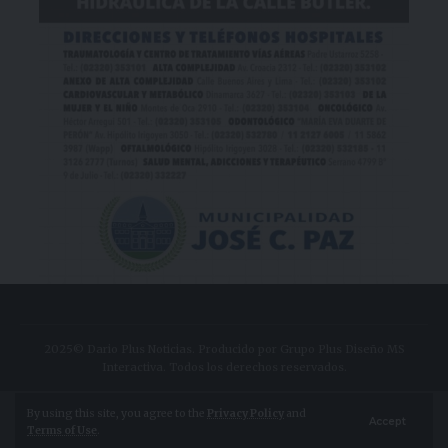
2025© Dario Plus Noticias. Producido por Grupo Plus Diseño MS
Interactiva. Todos los derechos reservados.
Aviso Legal
Política de Privacidad
By using this site, you agree to the
Privacy Policy
and
Accept
Terms of Use
.
Política de Cookies
Configuración de Cookies