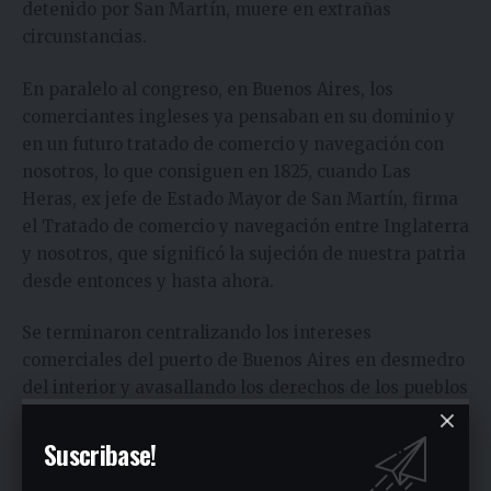
detenido por San Martín, muere en extrañas
circunstancias.
En paralelo al congreso, en Buenos Aires, los
comerciantes ingleses ya pensaban en su dominio y
en un futuro tratado de comercio y navegación con
nosotros, lo que consiguen en 1825, cuando Las
Heras, ex jefe de Estado Mayor de San Martín, firma
el Tratado de comercio y navegación entre Inglaterra
y nosotros, que significó la sujeción de nuestra patria
desde entonces y hasta ahora.
Se terminaron centralizando los intereses
comerciales del puerto de Buenos Aires en desmedro
del interior y avasallando los derechos de los pueblos
indígenas a los que se les robaron sus tierras y se los
masacró en la Banda Oriental allá por 1830. Por eso, la
Suscribase!
mayoría de ellos, que veían el espíritu materialista