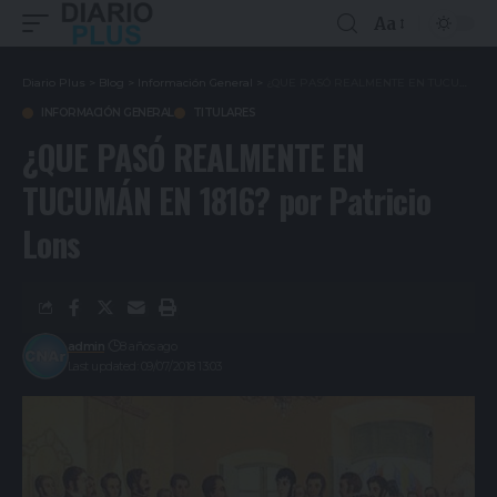
Aa
Diario Plus
>
Blog
>
Información General
>
¿QUE PASÓ REALMENTE EN TUCUMÁN EN 1816? por Patricio Lons
INFORMACIÓN GENERAL
TITULARES
¿QUE PASÓ REALMENTE EN
TUCUMÁN EN 1816? por Patricio
Lons
admin
8 años ago
Last updated: 09/07/2018 13:03