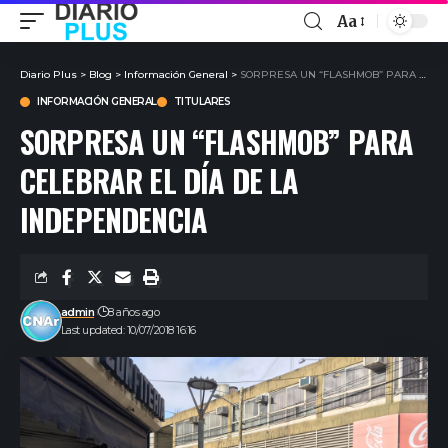
Aa
Diario Plus
>
Blog
>
Información General
>
SORPRESA UN “FLASHMOB” PARA CELEBRAR EL DÍA DE LA INDEPENDENCIA
INFORMACIÓN GENERAL
TITULARES
SORPRESA UN “FLASHMOB” PARA
CELEBRAR EL DÍA DE LA
INDEPENDENCIA
admin
8 años ago
Last updated: 10/07/2018 16:16