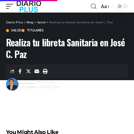
Aa
Diario Plus
>
Blog
>
Salud
>
Realiza tu libreta Sanitaria en José C. Paz
SALUD
TITULARES
Realiza tu libreta Sanitaria en José
C. Paz
Redacción
4 años ago
Last updated: 23/10/2022 18:03
You Might Also Like