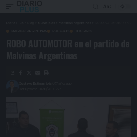
Aa
Diario Plus
>
Blog
>
Municipios
>
Malvinas Argentinas
>
ROBO AUTOMOTOR en el partido de Malvinas Argentinas
MALVINAS ARGENTINAS
POLICIALES
TITULARES
ROBO AUTOMOTOR en el partido de
Malvinas Argentinas
Gustavo Estigarribia
7 años ago
Last updated: 04/10/2019 17:23