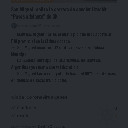
DEPORTES
SAN MIGUEL
San Miguel realizó la carrera de concientización
“Pasos adelante” de 3K
By
Redacción
1 semana ago
Malvinas Argentinas es el municipio que más aportó al
PBI provincial en la última década
San Miguel incorporó 12 motos nuevas a su Policía
Municipal
La Escuela Municipal de Guardavidas de Malvinas
Argentinas ya cuenta con validez oficial
San Miguel lanzó una quita de hasta el 80% de intereses
en deudas de tasas municipales
Global Coronavirus Cases
0
Confirmed
0
Death
Covid-19 Statistics
More Information: