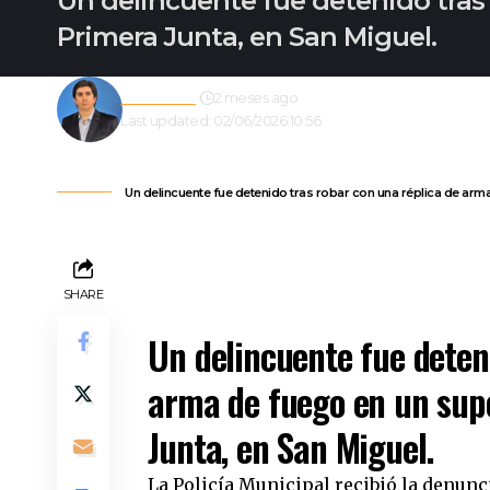
Un delincuente fue detenido tras
Primera Junta, en San Miguel.
Redacción
2 meses ago
Last updated: 02/06/2026 10:56
Un delincuente fue detenido tras robar con una réplica de arm
SHARE
Un delincuente fue deten
arma de fuego en un sup
Junta, en San Miguel.
La Policía Municipal recibió la denunci