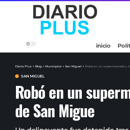
inicio
Polí
Diario Plus
>
Blog
>
Municipios
>
San Miguel
>
Robó en un supermercado y lo
SAN MIGUEL
Robó en un superme
de San Migue