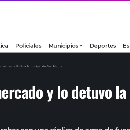
tica
Policiales
Municipios
Deportes
Es
 detuvo la Policía Municipal de San Migue
rcado y lo detuvo la 