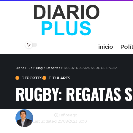
inicio
Polí
Diario Plus
>
Blog
>
Deportes
>
RUGBY: REGATAS SIGUE DE RACHA
DEPORTES
TITULARES
RUGBY: REGATAS S
Redacción
3 años ago
Last updated: 25/08/2023 13:00