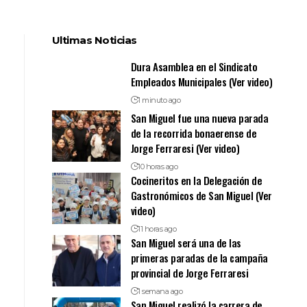
Ultimas Noticias
Dura Asamblea en el Sindicato
Empleados Municipales (Ver video)
1 minuto ago
San Miguel fue una nueva parada
de la recorrida bonaerense de
Jorge Ferraresi (Ver video)
10 horas ago
Cocineritos en la Delegación de
Gastronómicos de San Miguel (Ver
video)
11 horas ago
San Miguel será una de las
primeras paradas de la campaña
provincial de Jorge Ferraresi
1 semana ago
San Miguel realizó la carrera de