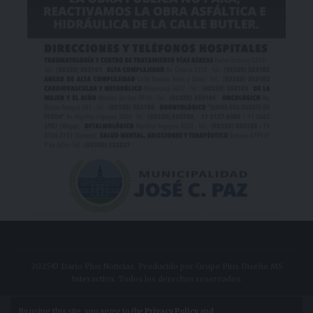
2025© Dario Plus Noticias. Producido por Grupo Plus Diseño MS
Interactiva. Todos los derechos reservados.
Aviso Legal
Política de Privacidad
By using this site, you agree to the
Privacy Policy
and