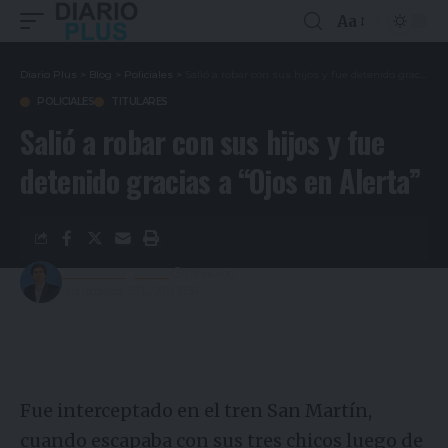
Aa
Diario Plus
>
Blog
>
Policiales
>
Salió a robar con sus hijos y fue detenido gracias a “Ojos en Alerta”
POLICIALES
TITULARES
Salió a robar con sus hijos y fue
detenido gracias a “Ojos en Alerta”
Gustavo Estigarribia
7 años ago
Last updated: 23/12/2019 16:36
Fue interceptado en el tren San Martín,
cuando escapaba con sus tres chicos luego de