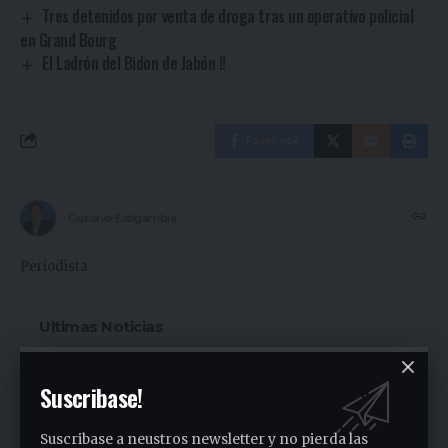
Tres detenidos por venta de droga tras un operativo policial
en Grand Bourg
El Ladrón del Bidon de Jabón !!
Facebook
Gustavo Estigarribia
Periodista
Ultimas Noticias
Siguen las ollas populares en José C. Paz
Suscribase!
1 día ago
Fuerte denuncia en la Asamblea en el
Suscribase a neustros newsletter y no pierda las