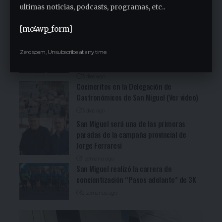
Sindicato Empleados Municipales (Ver
ultimas noticias, podcasts, programas, etc..
video)
[mc4wp_form]
2 días ago
San Miguel fue una nueva parada de la
recorrida bonaerense de Jorge Ferraresi
Zero spam, Unsubscribe at any time.
(Ver video)
3 días ago
Cocineritos en la Delegación de
Gastronómicos de San Miguel (Ver video)
3 días ago
San Miguel será una de las primeras
paradas de la campaña provincial de
Jorge Ferraresi
1 semana ago
San Miguel realizó la carrera de
concientización “Pasos adelante” de 3K
2 semanas ago