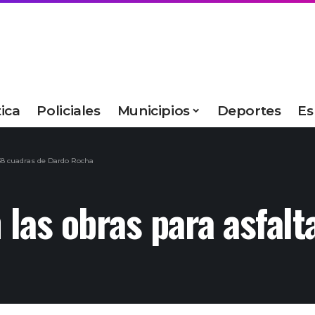
tica
Policiales
Municipios
Deportes
Es
 38 cuadras de Dardo Rocha
 las obras para asfal