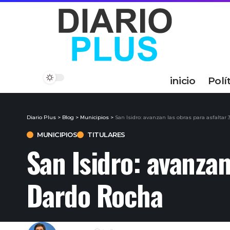
inicio
Polí
Diario Plus
>
Blog
>
Municipios
>
San Isidro: avanzan las obras para asfaltar
MUNICIPIOS
TITULARES
San Isidro: avanzan
Dardo Rocha