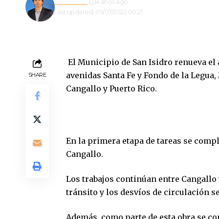
Redacción
4 años ago
Last updated: 05/07/2022 00:21
El Municipio de San Isidro renueva el 
avenidas Santa Fe y Fondo de la Legua,
SHARE
Cangallo y Puerto Rico.
En la primera etapa de tareas se compl
Cangallo.
Los trabajos continúan entre Cangallo 
tránsito y los desvíos de circulación s
Además, como parte de esta obra se c