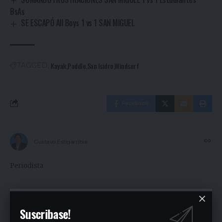
BsAs
SE ESCAPÓ All Boys 1 vs 1 SAN MIGUEL
Kayak
Paddle
San Isidro
Windsurf
TAGGED:
Facebook
Gustavo Estigarribia
Periodista
Ultimas Noticias
Suscribase!
Siguen las ollas populares en José C. Paz