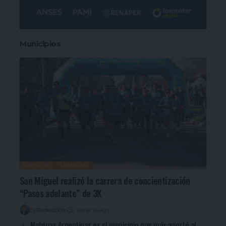
Municipios
DEPORTES
SAN MIGUEL
San Miguel realizó la carrera de concientización
“Pasos adelante” de 3K
By
Redacción
2 semanas ago
Malvinas Argentinas es el municipio que más aportó al