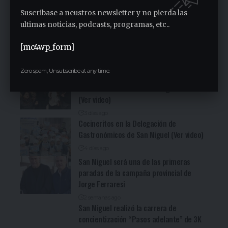
2 días ago
Suscribase a neustros newsletter y no pierda las
ultimas noticias, podcasts, programas, etc..
Fuerte denuncia en la Asamblea en el
Sindicato Empleados Municipales (Ver
[mc4wp_form]
video)
3 días ago
Zero spam, Unsubscribe at any time.
San Miguel fue una nueva parada de la
recorrida bonaerense de Jorge Ferraresi
(Ver video)
3 días ago
Cocineritos en la Delegación de
Gastronómicos de San Miguel (Ver video)
4 días ago
San Miguel será una de las primeras
paradas de la campaña provincial de
Jorge Ferraresi
2 semanas ago
San Miguel realizó la carrera de
concientización “Pasos adelante” de 3K