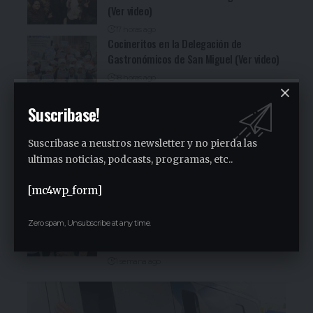
(Ver video)
17 horas ago
Cocineritos en la Delegación de
Gastronómicos de San Miguel (Ver video)
18 horas ago
San Miguel será una de las primeras
Suscribase!
paradas de la campaña provincial de
Jorge Ferraresi
Suscribase a neustros newsletter y no pierda las
1 semana ago
San Miguel realizó la carrera de
ultimas noticias, podcasts, programas, etc..
concientización “Pasos adelante” de 3K
[mc4wp_form]
1 semana ago
Malvinas Argentinas es el municipio que
Zero spam, Unsubscribe at any time.
más aportó al PBI provincial en la última
década
1 semana ago