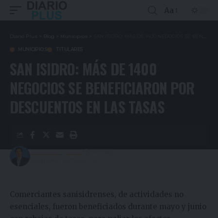
Aa
Diario Plus
>
Blog
>
Municipios
>
SAN ISIDRO: MÁS DE 1400 NEGOCIOS SE BENEFICIARON POR DESCUENTOS EN LAS TASAS
MUNICIPIOS
TITULARES
SAN ISIDRO: MÁS DE 1400
NEGOCIOS SE BENEFICIARON POR
DESCUENTOS EN LAS TASAS
Gustavo Estigarribia
6 años ago
Last updated: 25/07/2020 12:56
Comerciantes sanisidrenses, de actividades no
esenciales, fueron beneficiados durante mayo y junio