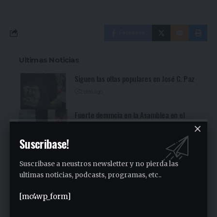
Facebook
Ultimas Noticias
Siguen las ollas populares en José C. Paz
2 días ago
Fuerte denuncia en la Asamblea en el
Sindicato Empleados Municipales (Ver
video)
Suscribase!
2 días ago
San Miguel fue una nueva parada de la
Suscribase a neustros newsletter y no pierda las
recorrida bonaerense de Jorge Ferraresi
ultimas noticias, podcasts, programas, etc..
(Ver video)
3 días ago
[mc4wp_form]
Cocineritos en la Delegación de
Gastronómicos de San Miguel (Ver video)