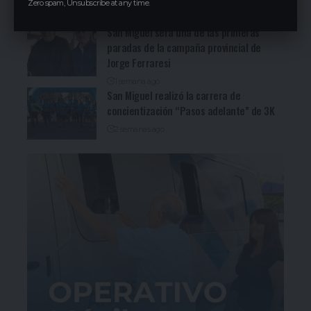
Zero spam, Unsubscribe at any time.
3 días ago
San Miguel será una de las primeras
paradas de la campaña provincial de
Jorge Ferraresi
1 semana ago
San Miguel realizó la carrera de
concientización “Pasos adelante” de 3K
2 semanas ago