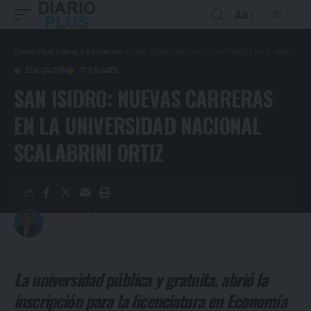
Aa
Diario Plus
>
Blog
>
Educación
>
SAN ISIDRO: NUEVAS CARRERAS EN LA UNIVERSIDAD NACIONAL SCALABRINI ORTIZ
EDUCACIÓN
TITULARES
SAN ISIDRO: NUEVAS CARRERAS
EN LA UNIVERSIDAD NACIONAL
SCALABRINI ORTIZ
Redacción
5 años ago
Last updated: 16/12/2021 15:25
La universidad pública y gratuita, abrió la
inscripción para la licenciatura en Economía