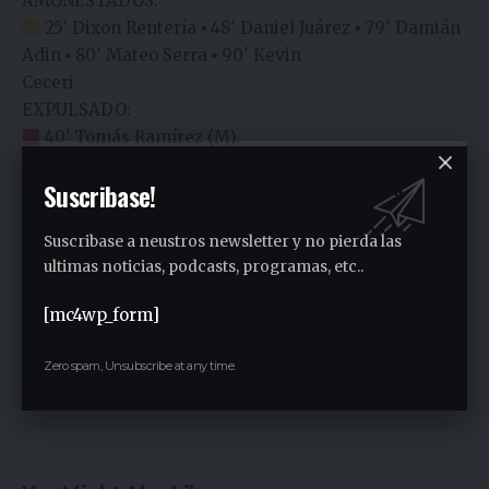
AMONESTADOS:
25′ Dixon Rentería ▪︎ 48′ Daniel Juárez ▪︎ 79′ Damián
Adin ▪︎ 80′ Mateo Serra ▪︎ 90′ Kevin
Ceceri
EXPULSADO:
40’ Tomás Ramírez (M).
Suscribase!
ÁRBITRO: JUAN PAFUNDI
Suscribase a neustros newsletter y no pierda las
ultimas noticias, podcasts, programas, etc..
[mc4wp_form]
Zero spam, Unsubscribe at any time.