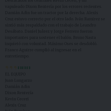
Destacados los centrales Kevin Ceceri, y un
vapuleado Dixon Rentería por los errores recientes.
Damián Adin fue un tractor por la derecha. Alexis
Cruz estuvo correcto por el otro lado. Iván Ramirez se
sintió más respaldado con el trabajo de Leandro
Desábato. Daniel Juårez y Jorge Ferrero fueron
importantes para sostener el balón. Bruno Nasta
inquietó con voluntad. Máximo Oses se desdobló.
Franco Aguirre cumplió al ingresar en el
entretiempo.
EL EQUIPO
Juan Lungarzo
Damián Adin
Dixon Rentería
Kevin Ceceri
Alexis Cruz