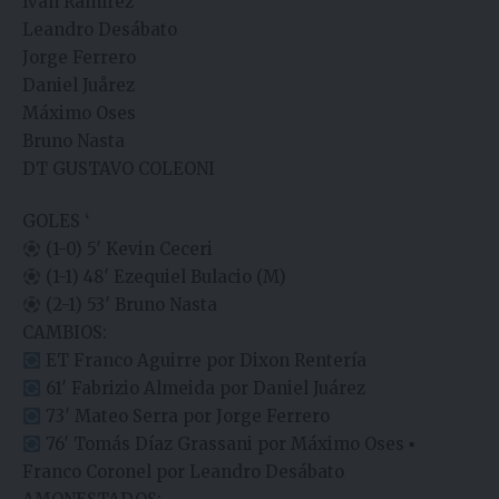
Iván Ramírez
Leandro Desábato
Jorge Ferrero
Daniel Juårez
Máximo Oses
Bruno Nasta
DT GUSTAVO COLEONI
GOLES ‘
(1-0) 5′ Kevin Ceceri
(1-1) 48′ Ezequiel Bulacio (M)
(2-1) 53′ Bruno Nasta
CAMBIOS:
ET Franco Aguirre por Dixon Rentería
61′ Fabrizio Almeida por Daniel Juárez
73′ Mateo Serra por Jorge Ferrero
76′ Tomás Díaz Grassani por Máximo Oses ▪︎
Franco Coronel por Leandro Desábato