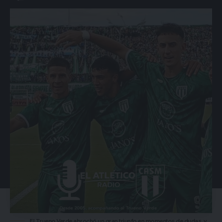
El Trueno Verde abrochó un gran triunfo en momentos de dudas, y