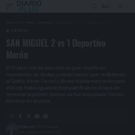
Aa
Diario Plus
>
Blog
>
Deportes
>
SAN MIGUEL 2 vs 1 Deportivo Morón
DEPORTES
SAN MIGUEL 2 vs 1 Deportivo
Morón
El Trueno Verde abrochó un gran triunfo en
momentos de dudas, y nada menos que recibiendo
al Gallito. Kevin Ceceri y Bruno Nasta marcaron para
el local. Había igualado Ezequiel Bulacio. Antes de
terminar el primer tiempo se fue expulsado Tomás
Ramírez en la visita.
Redacción
4 meses ago
Last updated: 13/04/2026 17:37