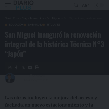
Aa
Diario Plus
>
Blog
>
Municipios
>
San Miguel
>
San Miguel inauguró la renovación integral de la histórica Técnica N°3 “Japón”
EDUCACIÓN
SAN MIGUEL
TITULARES
San Miguel inauguró la renovación
integral de la histórica Técnica N°3
“Japón”
Redacción
5 años ago
Last updated: 20/10/2021 21:35
Las obras incluyen la mejora del acceso y
fachada, un nuevo estacionamiento y la