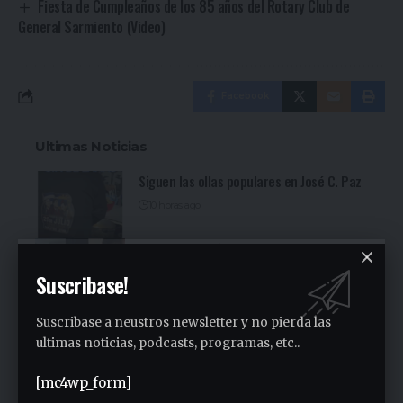
Fiesta de Cumpleaños de los 85 años del Rotary Club de
General Sarmiento (Video)
Facebook
Ultimas Noticias
Siguen las ollas populares en José C. Paz
10 horas ago
Fuerte denuncia en la Asamblea en el
Sindicato Empleados Municipales (Ver
Suscribase!
video)
22 horas ago
Suscribase a neustros newsletter y no pierda las
San Miguel fue una nueva parada de la
ultimas noticias, podcasts, programas, etc..
recorrida bonaerense de Jorge Ferraresi
(Ver video)
[mc4wp_form]
1 día ago