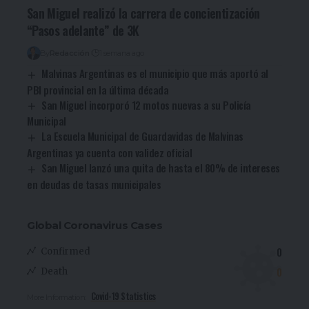
San Miguel realizó la carrera de concientización
“Pasos adelante” de 3K
By
Redacción
1 semana ago
Malvinas Argentinas es el municipio que más aportó al
PBI provincial en la última década
San Miguel incorporó 12 motos nuevas a su Policía
Municipal
La Escuela Municipal de Guardavidas de Malvinas
Argentinas ya cuenta con validez oficial
San Miguel lanzó una quita de hasta el 80% de intereses
en deudas de tasas municipales
Global Coronavirus Cases
0
Confirmed
0
Death
Covid-19 Statistics
More Information: