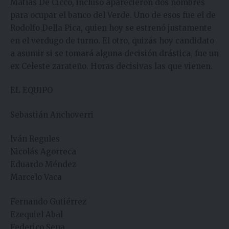
Matías De Cicco, incluso aparecieron dos nombres
para ocupar el banco del Verde. Uno de esos fue el de
Rodolfo Della Pica, quien hoy se estrenó justamente
en el verdugo de turno. El otro, quizás hoy candidato
a asumir si se tomará alguna decisión drástica, fue un
ex Celeste zarateño. Horas decisivas las que vienen.
EL EQUIPO
Sebastián Anchoverri
Iván Regules
Nicolás Agorreca
Eduardo Méndez
Marcelo Vaca
Fernando Gutiérrez
Ezequiel Abal
Federico Sena