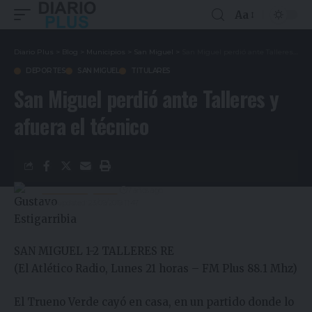
Aa
Diario Plus
>
Blog
>
Municipios
>
San Miguel
>
San Miguel perdió ante Talleres y afuera el técnico
DEPORTES
SAN MIGUEL
TITULARES
San Miguel perdió ante Talleres y
afuera el técnico
Gustavo Estigarribia
7 años ago
Last updated: 23/09/2019 11:47
SAN MIGUEL 1-2 TALLERES RE
(El Atlético Radio, Lunes 21 horas – FM Plus 88.1 Mhz)
El Trueno Verde cayó en casa, en un partido donde lo