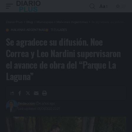
Aa
Diario Plus
>
Blog
>
Municipios
>
Malvinas Argentinas
>
Se agradece su difusión. Noe Correa y Leo Nardini supervisaron el avance de obra del “Parque La Laguna”
MALVINAS ARGENTINAS
TITULARES
Se agradece su difusión. Noe
Correa y Leo Nardini supervisaron
el avance de obra del “Parque La
Laguna”
Redacción
4 años ago
Last updated: 05/05/2022 22:27