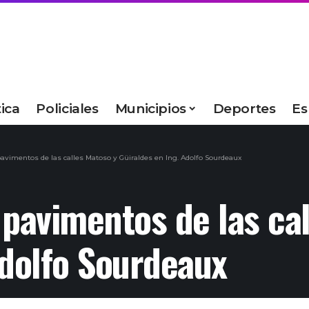
tica
Policiales
Municipios
Deportes
Es
avimentos de las calles Matoso y Güiraldes en Ing. Adolfo Sourdeaux
 pavimentos de las ca
Adolfo Sourdeaux