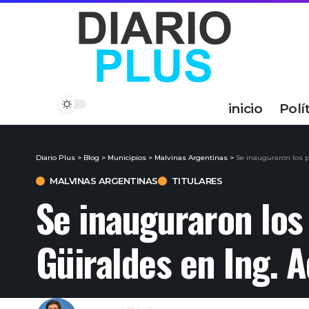
inicio
Polí
Diario Plus
>
Blog
>
Municipios
>
Malvinas Argentinas
>
Se inauguraron los p
MALVINAS ARGENTINAS
TITULARES
Se inauguraron los
Güiraldes en Ing. 