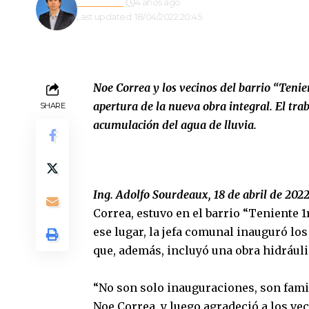
Redacción
4 años ago
Last updated: 18/04/2022 20:45
Noe Correa y los vecinos del barrio “Tenien
apertura de la nueva obra integral. El tra
SHARE
acumulación del agua de lluvia.
Ing. Adolfo Sourdeaux, 18 de abril de 202
Correa, estuvo en el barrio “Teniente 1
ese lugar, la jefa comunal inauguró lo
que, además, incluyó una obra hidráuli
“No son solo inauguraciones, son famil
Noe Correa, y luego agradeció a los ve