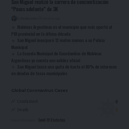
San Miguel realizó la carrera de concientización
“Pasos adelante” de 3K
By
Redacción
1 semana ago
Malvinas Argentinas es el municipio que más aportó al
PBI provincial en la última década
San Miguel incorporó 12 motos nuevas a su Policía
Municipal
La Escuela Municipal de Guardavidas de Malvinas
Argentinas ya cuenta con validez oficial
San Miguel lanzó una quita de hasta el 80% de intereses
en deudas de tasas municipales
Global Coronavirus Cases
0
Confirmed
0
Death
Covid-19 Statistics
More Information: