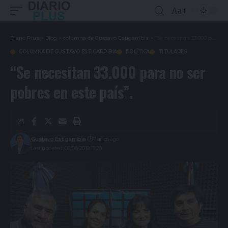
Aa
Diario Plus
>
Blog
>
columna de Gustavo Estigarribia
>
“Se necesitan 33.000 para no ser pobres en este país”.
COLUMNA DE GUSTAVO ESTIGARRIBIA
POLÍTICA
TITULARES
“Se necesitan 33.000 para no ser
pobres en este país”.
Gustavo Estigarribia
7 años ago
Last updated: 06/08/2019 17:29