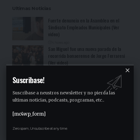
Ultimas Noticias
Fuerte denuncia en la Asamblea en el
Sindicato Empleados Municipales (Ver
video)
4 horas ago
San Miguel fue una nueva parada de la
recorrida bonaerense de Jorge Ferraresi
(Ver video)
16 horas ago
Cocineritos en la Delegación de
Suscribase!
Gastronómicos de San Miguel (Ver video)
Suscribase a neustros newsletter y no pierda las
17 horas ago
San Miguel será una de las primeras
ultimas noticias, podcasts, programas, etc..
paradas de la campaña provincial de
Jorge Ferraresi
[mc4wp_form]
1 semana ago
San Miguel realizó la carrera de
Zero spam, Unsubscribe at any time.
concientización “Pasos adelante” de 3K