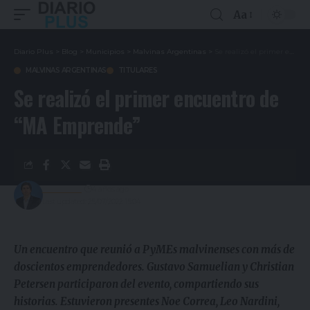
Aa
Diario Plus
>
Blog
>
Municipios
>
Malvinas Argentinas
>
Se realizó el primer encuentro de “MA Emprende”
MALVINAS ARGENTINAS
TITULARES
Se realizó el primer encuentro de
“MA Emprende”
Redacción
4 años ago
Last updated: 25/07/2022 15:04
Un encuentro que reunió a PyMEs malvinenses con más de
doscientos emprendedores. Gustavo Samuelian y Christian
Petersen participaron del evento, compartiendo sus
historias. Estuvieron presentes Noe Correa, Leo Nardini,