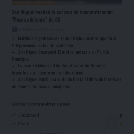
DEPORTES
SAN MIGUEL
San Miguel realizó la carrera de concientización
“Pasos adelante” de 3K
By
Redacción
2 semanas ago
Malvinas Argentinas es el municipio que más aportó al
PBI provincial en la última década
San Miguel incorporó 12 motos nuevas a su Policía
Municipal
La Escuela Municipal de Guardavidas de Malvinas
Argentinas ya cuenta con validez oficial
San Miguel lanzó una quita de hasta el 80% de intereses
en deudas de tasas municipales
Global Coronavirus Cases
0
Confirmed
0
Death