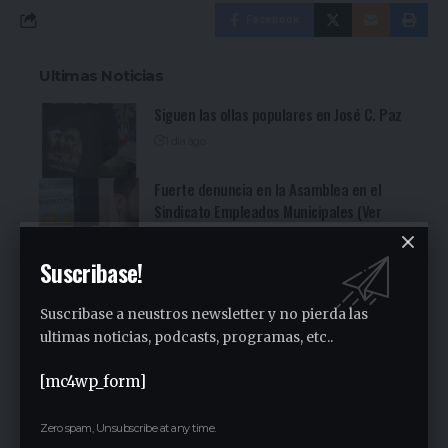
Facebook
Ultimas Noticias
Siguen las ollas populares en José C. Paz
1 día ago
Fuerte denuncia en la Asamblea en el
Sindicato Empleados Municipales (Ver
video)
2 días ago
Suscribase!
San Miguel fue una nueva parada de la
recorrida bonaerense de Jorge Ferraresi
Suscribase a neustros newsletter y no pierda las
(Ver video)
ultimas noticias, podcasts, programas, etc..
2 días ago
Cocineritos en la Delegación de
[mc4wp_form]
Gastronómicos de San Miguel (Ver video)
2 días ago
Zero spam, Unsubscribe at any time.
San Miguel será una de las primeras