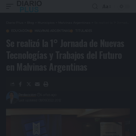
Aa
Diario Plus
>
Blog
>
Municipios
>
Malvinas Argentinas
>
Se realizó la 1° Jornada de Nuevas Tecnologías y Trabajos del Futuro en Malvinas Argentinas
EDUCACIÓN
MALVINAS ARGENTINAS
TITULARES
Se realizó la 1° Jornada de Nuevas
Tecnologías y Trabajos del Futuro
en Malvinas Argentinas
Redacción
4 años ago
Last updated: 08/09/2022 20:12