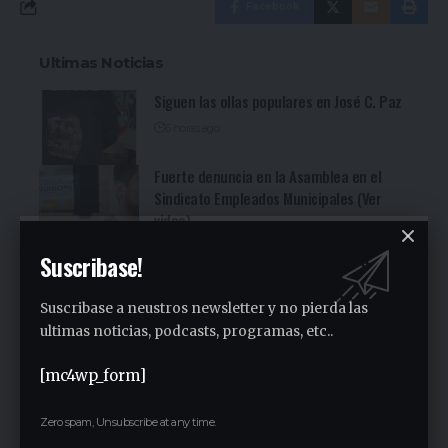
Facebook
Ultimas Noticias
Siguen las ollas populares en José C. Paz
6 horas ago
Fuerte denuncia en la Asamblea en el
Sindicato Empleados Municipales (Ver
video)
19 horas ago
Suscribase!
San Miguel fue una nueva parada de la
recorrida bonaerense de Jorge Ferraresi
Suscribase a neustros newsletter y no pierda las
(Ver video)
ultimas noticias, podcasts, programas, etc..
1 día ago
Cocineritos en la Delegación de
[mc4wp_form]
Gastronómicos de San Miguel (Ver video)
1 día ago
Zero spam, Unsubscribe at any time.
San Miguel será una de las primeras