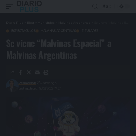
Aa
Diario Plus
>
Blog
>
Municipios
>
Malvinas Argentinas
>
Se viene “Malvinas Espacial” a Malvinas Argentinas
ESPECTÁCULOS
MALVINAS ARGENTINAS
TITULARES
Se viene “Malvinas Espacial” a
Malvinas Argentinas
Redacción
4 años ago
Last updated: 19/08/2022 17:57