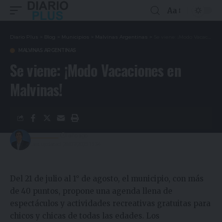
Aa
Diario Plus
>
Blog
>
Municipios
>
Malvinas Argentinas
>
Se viene: ¡Modo Vacaciones en Malvinas!
MALVINAS ARGENTINAS
Se viene: ¡Modo Vacaciones en
Malvinas!
Redacción
1 año ago
Last updated: 28/07/2025 13:34
Del 21 de julio al 1° de agosto, el municipio, con más
de 40 puntos, propone una agenda llena de
espectáculos y actividades recreativas gratuitas para
chicos y chicas de todas las edades. Los