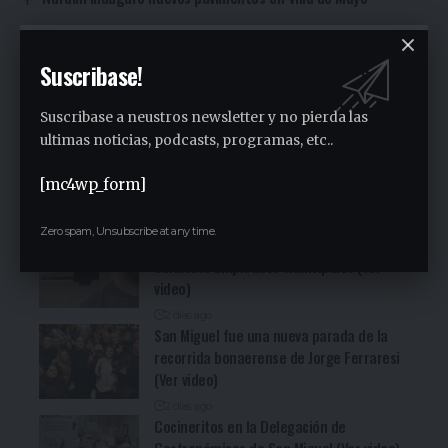
Suscribase!
Facebook
Suscribase a neustros newsletter y no pierda las
Ultimas Noticias
ultimas noticias, podcasts, programas, etc..
Siguen las ollas populares en José C. Paz
[mc4wp_form]
1 día ago
Zero spam, Unsubscribe at any time.
Fuerte denuncia en la Asamblea en el
Sindicato Empleados Municipales (Ver
video)
2 días ago
San Miguel fue una nueva parada de la
recorrida bonaerense de Jorge Ferraresi
(Ver video)
2 días ago
Cocineritos en la Delegación de
Gastronómicos de San Miguel (Ver video)