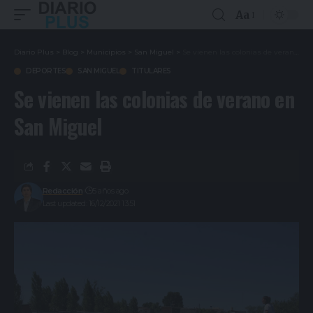
Aa
Diario Plus
>
Blog
>
Municipios
>
San Miguel
>
Se vienen las colonias de verano en San Miguel
DEPORTES
SAN MIGUEL
TITULARES
Se vienen las colonias de verano en
San Miguel
Redacción
5 años ago
Last updated: 16/12/2021 13:51