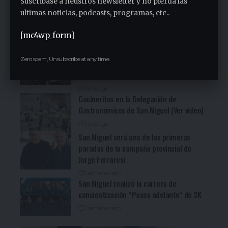
Suscribase a neustros newsletter y no pierda las
Fuerte denuncia en la Asamblea en el
ultimas noticias, podcasts, programas, etc..
Sindicato Empleados Municipales (Ver
video)
[mc4wp_form]
3 días ago
San Miguel fue una nueva parada de la
Zero spam, Unsubscribe at any time.
recorrida bonaerense de Jorge Ferraresi
(Ver video)
3 días ago
Cocineritos en la Delegación de
Gastronómicos de San Miguel (Ver video)
3 días ago
San Miguel será una de las primeras
paradas de la campaña provincial de
Jorge Ferraresi
2 semanas ago
San Miguel realizó la carrera de
concientización “Pasos adelante” de 3K
2 semanas ago