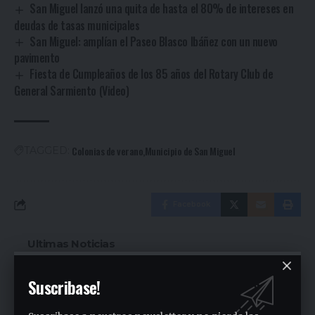
San Miguel lanzó una quita de hasta el 80% de intereses en
deudas de tasas municipales
San Miguel: amplían el Paseo Blasco Ibáñez con un nuevo
pavimento
Fiesta de Cumpleaños de los 85 años del Rotary Club de
General Sarmiento (Video)
Colonias de verano
Municipio de San Miguel
TAGGED:
Facebook
Ultimas Noticias
Siguen las ollas populares en José C. Paz
Suscribase!
2 días ago