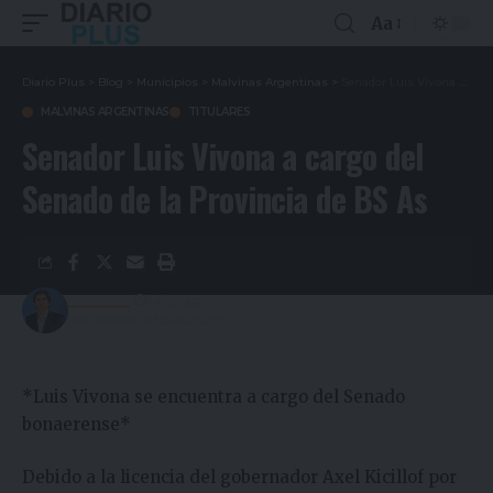
Aa
Diario Plus
>
Blog
>
Municipios
>
Malvinas Argentinas
>
Senador Luis Vivona a cargo del Senado de la Provincia de BS As
MALVINAS ARGENTINAS
TITULARES
Senador Luis Vivona a cargo del
Senado de la Provincia de BS As
Redacción
5 años ago
Last updated: 03/02/2022 02:01
*Luis Vivona se encuentra a cargo del Senado
bonaerense*
Debido a la licencia del gobernador Axel Kicillof por