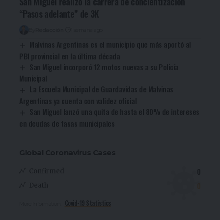
San Miguel realizó la carrera de concientización
“Pasos adelante” de 3K
By
Redacción
1 semana ago
Malvinas Argentinas es el municipio que más aportó al
PBI provincial en la última década
San Miguel incorporó 12 motos nuevas a su Policía
Municipal
La Escuela Municipal de Guardavidas de Malvinas
Argentinas ya cuenta con validez oficial
San Miguel lanzó una quita de hasta el 80% de intereses
en deudas de tasas municipales
Global Coronavirus Cases
0
Confirmed
0
Death
Covid-19 Statistics
More Information: