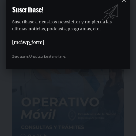
en Grand Bourg
Suscribase!
1 semana ago
30 años sin Luis Ortega, último
Suscribase a neustros newsletter y no pierda las
Intendente de General Sarmiento
ultimas noticias, podcasts, programas, etc..
1 semana ago
[mc4wp_form]
Zero spam, Unsubscribe at any time.