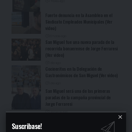
7 horas ago
Fuerte denuncia en la Asamblea en el
Sindicato Empleados Municipales (Ver
video)
20 horas ago
San Miguel fue una nueva parada de la
recorrida bonaerense de Jorge Ferraresi
(Ver video)
1 día ago
Cocineritos en la Delegación de
Gastronómicos de San Miguel (Ver video)
1 día ago
San Miguel será una de las primeras
paradas de la campaña provincial de
Jorge Ferraresi
1 semana ago
San Miguel realizó la carrera de
Suscribase!
concientización “Pasos adelante” de 3K