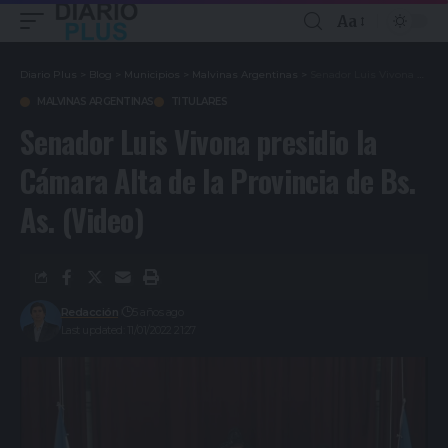
Aa
Diario Plus
>
Blog
>
Municipios
>
Malvinas Argentinas
>
Senador Luis Vivona presidio la Cámara Alta de la Provincia de Bs. As. (Video)
MALVINAS ARGENTINAS
TITULARES
Senador Luis Vivona presidio la
Cámara Alta de la Provincia de Bs.
As. (Video)
Redacción
5 años ago
Last updated: 11/01/2022 21:27