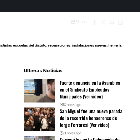
Share
tintas escuelas del distrito, reparaciones, instalaciones nuevas, herrería,
Ultimas Noticias
Fuerte denuncia en la Asamblea
en el Sindicato Empleados
Municipales (Ver video)
10 horas ago
San Miguel fue una nueva parada
de la recorrida bonaerense de
Jorge Ferraresi (Ver video)
21 horas ago
Cocineritos en la Delegación de