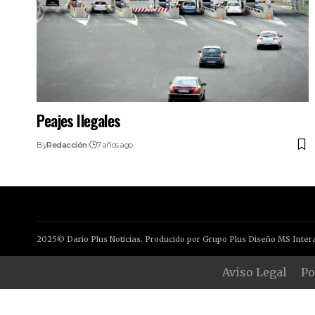
Peajes Ilegales
By
Redacción
7 años ago
2025© Dario Plus Noticias. Producido por Grupo Plus Diseño MS Intera
Aviso Legal
Po