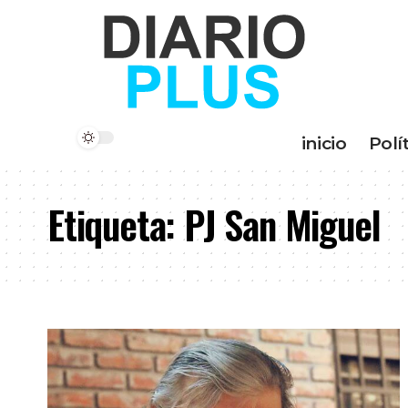
inicio
Polí
Etiqueta:
PJ San Miguel