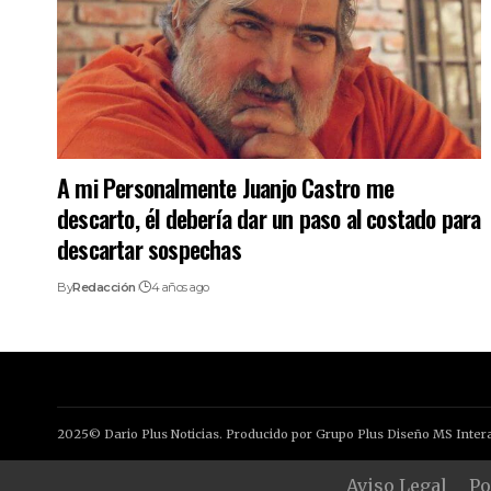
A mi Personalmente Juanjo Castro me
descarto, él debería dar un paso al costado para
descartar sospechas
By
Redacción
4 años ago
2025© Dario Plus Noticias. Producido por Grupo Plus Diseño MS Intera
Aviso Legal
Po