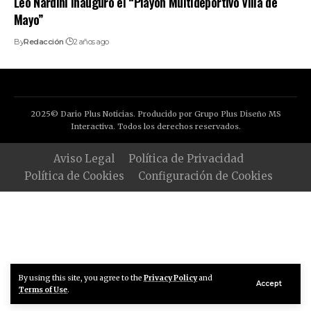
Leo Nardini inauguró el “Playón Multideportivo Villa de
Mayo”
By
Redacción
2 años ago
2025© Dario Plus Noticias. Producido por Grupo Plus Diseño MS
Interactiva. Todos los derechos reservados.
Aviso Legal
Política de Privacidad
Política de Cookies
Configuración de Cookies
By using this site, you agree to the
Privacy Policy
and
Accept
Terms of Use
.