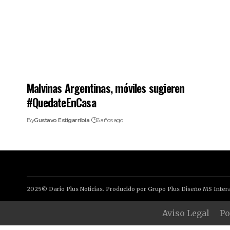
Malvinas Argentinas, móviles sugieren
#QuedateEnCasa
By
Gustavo Estigarribia
6 años ago
2025© Dario Plus Noticias. Producido por Grupo Plus Diseño MS Intera
Aviso Legal
Po