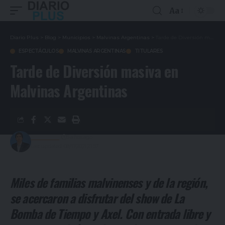
Aa
Diario Plus
>
Blog
>
Municipios
>
Malvinas Argentinas
>
Tarde de Diversión masiva en Malvinas Argentinas
ESPECTÁCULOS
MALVINAS ARGENTINAS
TITULARES
Tarde de Diversión masiva en
Malvinas Argentinas
Redacción
5 años ago
Last updated: 08/11/2021 21:57
Miles de familias malvinenses y de la región,
se acercaron a disfrutar del show de La
Bomba de Tiempo y Axel. Con entrada libre y