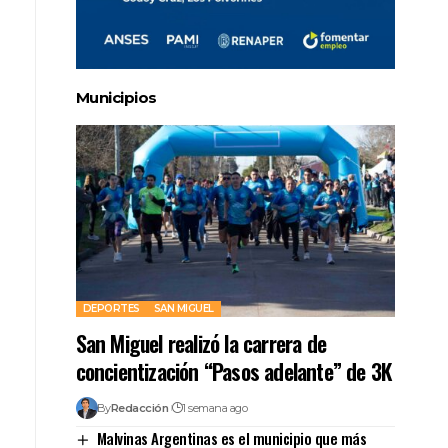
Municipios
DEPORTES
SAN MIGUEL
San Miguel realizó la carrera de
concientización “Pasos adelante” de 3K
By
Redacción
1 semana ago
Malvinas Argentinas es el municipio que más