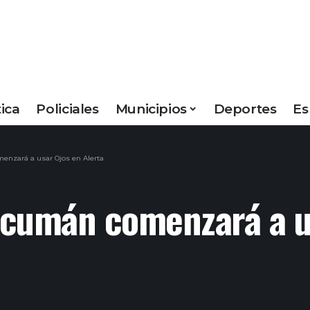
tica
Policiales
Municipios
Deportes
Es
enzará a usar Ojos en Alerta
ucumán comenzará a us