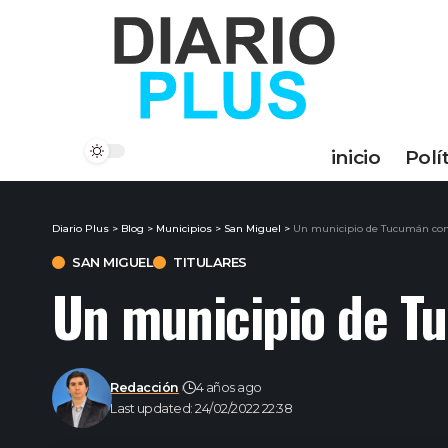
inicio
Polí
Diario Plus
>
Blog
>
Municipios
>
San Miguel
>
Un municipio de Tucumán com
SAN MIGUEL
TITULARES
Un municipio de T
Redacción
4 años ago
Last updated: 24/02/2022 22:38