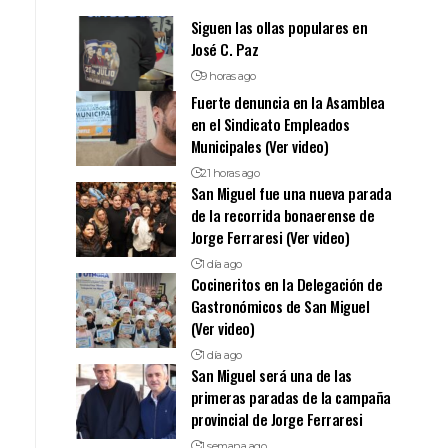
Siguen las ollas populares en
José C. Paz
9 horas ago
Fuerte denuncia en la Asamblea
en el Sindicato Empleados
Municipales (Ver video)
21 horas ago
San Miguel fue una nueva parada
de la recorrida bonaerense de
Jorge Ferraresi (Ver video)
1 día ago
Cocineritos en la Delegación de
Gastronómicos de San Miguel
(Ver video)
1 día ago
San Miguel será una de las
primeras paradas de la campaña
provincial de Jorge Ferraresi
1 semana ago