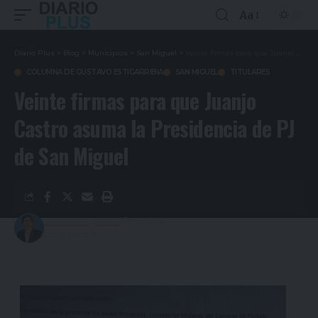
Aa
Diario Plus
>
Blog
>
Municipios
>
San Miguel
>
Veinte firmas para que Juanjo Castro asuma la Presidencia de PJ de San Miguel
COLUMNA DE GUSTAVO ESTIGARRIBIA
SAN MIGUEL
TITULARES
Veinte firmas para que Juanjo
Castro asuma la Presidencia de PJ
de San Miguel
Gustavo Estigarribia
7 años ago
Last updated: 19/12/2019 01:45