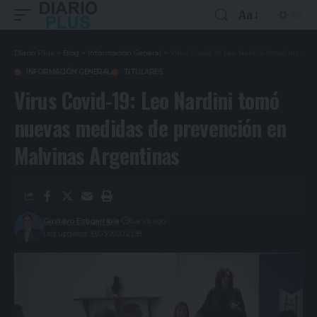
Aa
Diario Plus
>
Blog
>
Información General
>
Virus Covid-19: Leo Nardini tomó nuevas medidas de prevención en Malvinas Argentinas
INFORMACIÓN GENERAL
TITULARES
Virus Covid-19: Leo Nardini tomó
nuevas medidas de prevención en
Malvinas Argentinas
Gustavo Estigarribia
6 años ago
Last updated: 19/03/2020 21:38