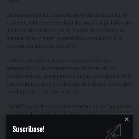
virus.
En sesión especial, también en el día de la fecha, el
Concejo Deliberante declaró de interés legislativo los
decretos de emitidos por la Nación, la Provincia de
Buenos Aires y nuestro municipio en relación a la
prevención del virus Covid-19.
Todo lo anterior se suma a otras medidas ya
adoptadas por la comuna como el cierre de los
polideportivos, la suspensión de las actividades de la
Casa Cultura y Arte y el dictado de talleres del Centro
Municipal de Estudios en Oficios.
También se trabaja constantemente en los hospitales
y centros de salud para desinfectar las áreas y
lugares comunes siguiendo indicaciones de los
Suscribase!
estados Nacional y Provincial. En el Hospital de
Trauma se dispuso un triagge de enfermería especial