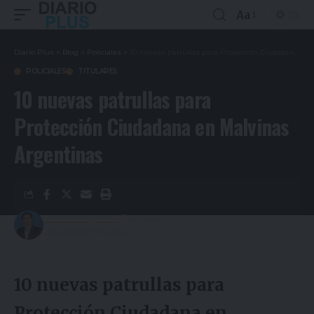
Aa
Diario Plus
>
Blog
>
Policiales
>
10 nuevas patrullas para Protección Ciudadana en Malvinas Argentinas
POLICIALES
TITULARES
10 nuevas patrullas para
Protección Ciudadana en Malvinas
Argentinas
Gustavo Estigarribia
6 años ago
Last updated: 10/04/2020 21:37
10 nuevas patrullas para
Protección Ciudadana en