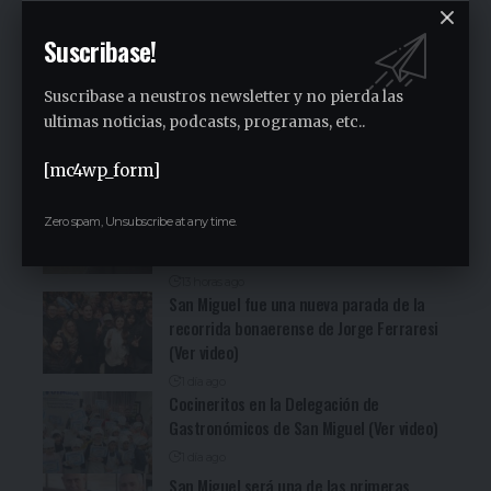
Periodista
Suscribase!
Ultimas Noticias
Suscribase a neustros newsletter y no pierda las
Siguen las ollas populares en José C. Paz
ultimas noticias, podcasts, programas, etc..
8 minutos ago
[mc4wp_form]
Fuerte denuncia en la Asamblea en el
Zero spam, Unsubscribe at any time.
Sindicato Empleados Municipales (Ver
video)
13 horas ago
San Miguel fue una nueva parada de la
recorrida bonaerense de Jorge Ferraresi
(Ver video)
1 día ago
Cocineritos en la Delegación de
Gastronómicos de San Miguel (Ver video)
1 día ago
San Miguel será una de las primeras