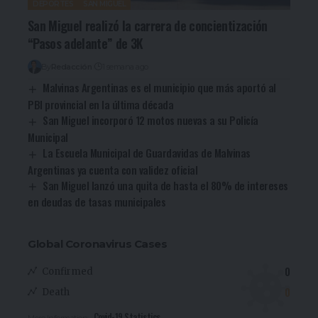
DEPORTES
SAN MIGUEL
San Miguel realizó la carrera de concientización
“Pasos adelante” de 3K
By
Redacción
1 semana ago
Malvinas Argentinas es el municipio que más aportó al
PBI provincial en la última década
San Miguel incorporó 12 motos nuevas a su Policía
Municipal
La Escuela Municipal de Guardavidas de Malvinas
Argentinas ya cuenta con validez oficial
San Miguel lanzó una quita de hasta el 80% de intereses
en deudas de tasas municipales
Global Coronavirus Cases
0
Confirmed
0
Death
Covid-19 Statistics