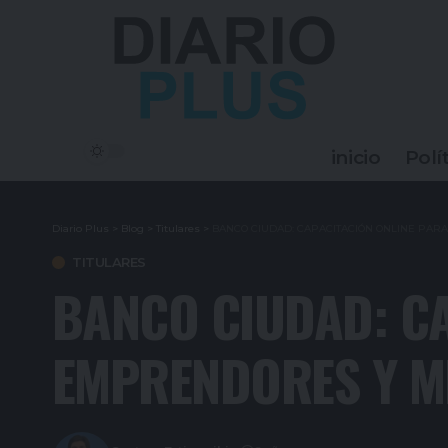
inicio
Polí
Diario Plus
>
Blog
>
Titulares
>
BANCO CIUDAD: CAPACITACIÓN ONLINE PA
TITULARES
BANCO CIUDAD: CA
EMPRENDORES Y M