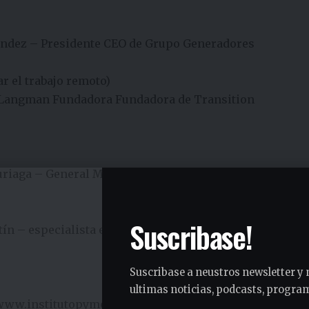
ández – Presidente CEO de Grupo Generadores
ar el trabajo remoto)
 Langman Fundadora Fundadora de Transition
uriaga – General Manager Visualiza Marketing Online
Suscribase!
ín – especialista en finanzas y planificación
Suscribase a neustros newsletter y 
ultimas noticias, podcasts, program
www.institutopyme.com.
ar
mantiene una oferta activa