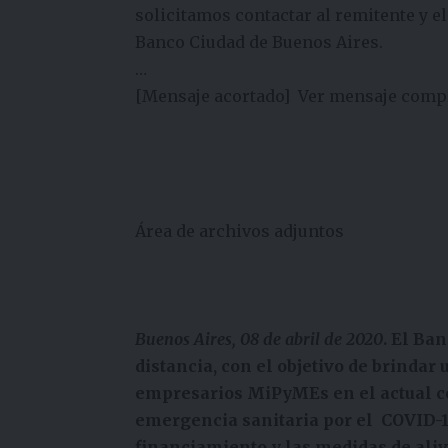
solicitamos contactar al remitente y e
Banco Ciudad de Buenos Aires.
…
[Mensaje acortado]
Ver mensaje comp
Área de archivos adjuntos
Buenos Aires, 08 de abril de 2020
. El Ba
distancia, con el objetivo de brind
empresarios MiPyMEs en el actual co
emergencia sanitaria por el COVID-19.
financiamiento y las medidas de aliv