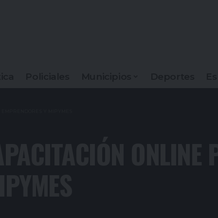
tica
Policiales
Municipios
Deportes
Es
RA EMPRENDORES Y MIPYMES
PACITACIÓN ONLINE 
IPYMES