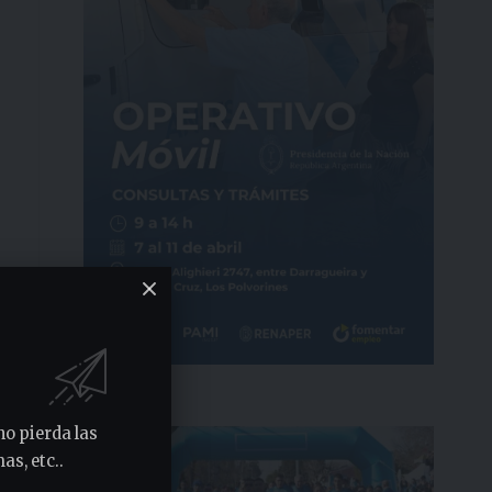
Municipios
no pierda las
as, etc..