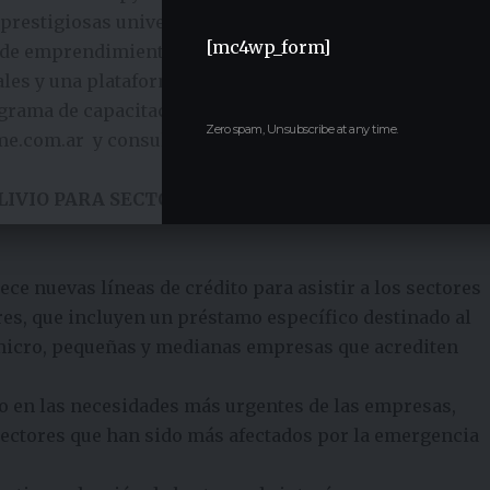
 prestigiosas universidades y con temáticas de
[mc4wp_form]
lo de emprendimientos y empresas. Asimismo, se
es y una plataforma de capacitación online, que en
rama de capacitación gratuita para el sector MiPyME.
Zero spam, Unsubscribe at any time.
me.com.ar
y consultas en
institutopyme@bancociudad.
IVIO PARA SECTORES AFECTADOS POR LA
ece nuevas líneas de crédito para asistir a los sectores
res, que incluyen un préstamo específico destinado al
 micro, pequeñas y medianas empresas que acrediten
oco en las necesidades más urgentes de las empresas,
 sectores que han sido más afectados por la emergencia