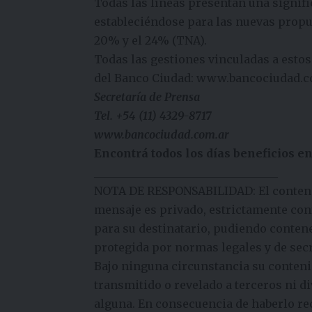
Todas las líneas presentan una signific
estableciéndose para las nuevas propues
20% y el 24% (TNA).
Todas las gestiones vinculadas a estos
del
Banco
Ciudad:
www.
bancociudad.c
Secretaría de Prensa
Tel. +54 (11) 4329-8717
www.bancociudad.com.ar
Encontrá todos los días beneficios e
______________________________
___
NOTA DE RESPONSABILIDAD: El conteni
mensaje es privado, estrictamente con
para su destinatario, pudiendo conte
protegida por normas legales y de secr
Bajo ninguna circunstancia su conten
transmitido o revelado a terceros ni d
alguna. En consecuencia de haberlo rec