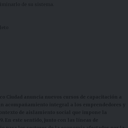
liminarlo de su sistema.
leto
nco Ciudad anuncia nuevos cursos de capacitación a
ar un acompañamiento integral a los emprendedores y
ntexto de aislamiento social que impone la
 En este sentido, junto con las líneas de
io para los sectores de la economía afectados por la