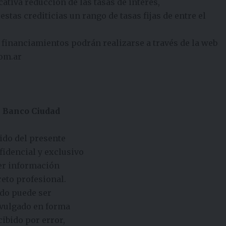
ativa reducción de las tasas de interés,
tas crediticias un rango de tasas fijas de entre el
 financiamientos podrán realizarse a través de la web
om.ar
n
Banco Ciudad
do del presente
fidencial y exclusivo
ner información
eto profesional.
ido puede ser
ivulgado en forma
ibido por error,