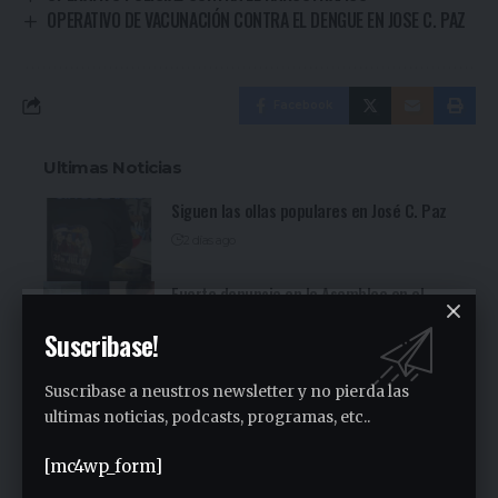
OPERATIVO DE VACUNACIÓN CONTRA EL DENGUE EN JOSE C. PAZ
Facebook
Ultimas Noticias
Siguen las ollas populares en José C. Paz
2 días ago
Fuerte denuncia en la Asamblea en el
Sindicato Empleados Municipales (Ver
Suscribase!
video)
3 días ago
Suscribase a neustros newsletter y no pierda las
San Miguel fue una nueva parada de la
ultimas noticias, podcasts, programas, etc..
recorrida bonaerense de Jorge Ferraresi
(Ver video)
[mc4wp_form]
3 días ago
Cocineritos en la Delegación de