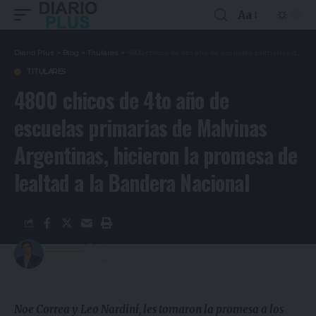
Aa
Diario Plus
>
Blog
>
Titulares
>
4800 chicos de 4to año de escuelas primarias de Malvinas Argentinas, hicieron la promesa de lealtad a la Bandera Nacional
TITULARES
4800 chicos de 4to año de
escuelas primarias de Malvinas
Argentinas, hicieron la promesa de
lealtad a la Bandera Nacional
Redacción
3 años ago
Last updated: 19/06/2023 23:39
Noe Correa y
Leo Nardini, les tomaron la promesa a los